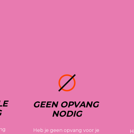
E 
GEEN OPVANG 
G
NODIG
ng 
Heb je geen opvang voor je 
H