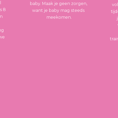
 
baby. Maak je geen zorgen, 
vo
 8 
want je baby mag steeds 
tij
n 
meekomen.
g 
we 
tra